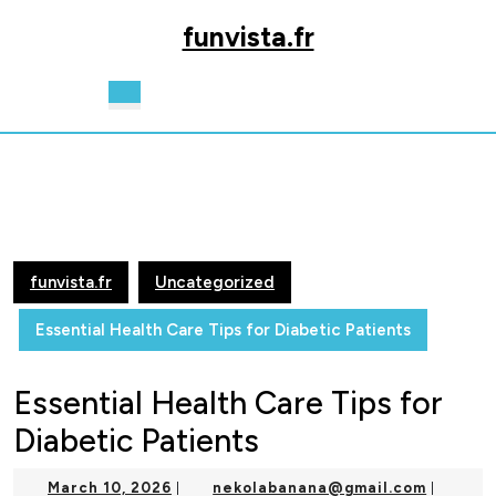
Skip
funvista.fr
to
content
Skip
Open
to
Button
content
funvista.fr
Uncategorized
Essential Health Care Tips for Diabetic Patients
Essential Health Care Tips for
Diabetic Patients
March
nekolab
March 10, 2026
nekolabanana@gmail.com
|
|