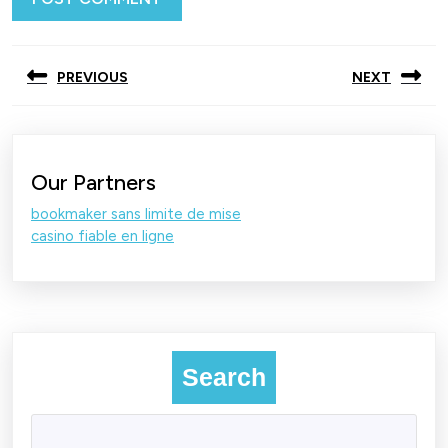
Post
PREVIOUS
NEXT
navigation
Previous
Next
post:
post:
Our Partners
bookmaker sans limite de mise
casino fiable en ligne
Search