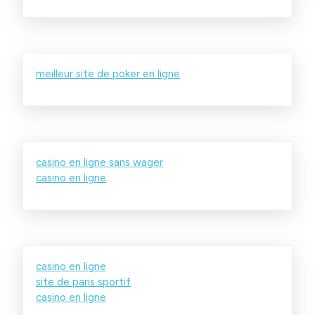
meilleur site de poker en ligne
casino en ligne sans wager
casino en ligne
casino en ligne
site de paris sportif
casino en ligne